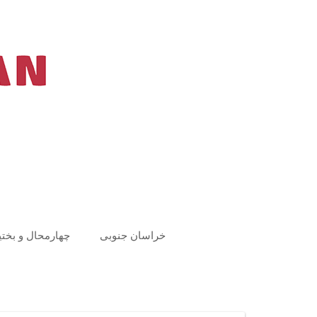
Ski
t
conten
خراسان جنوبی
چهارمحال و بختی