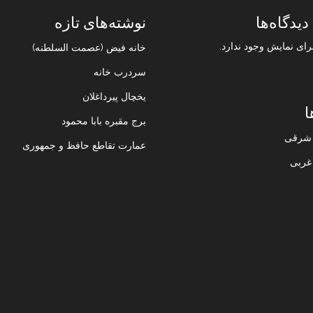
دیدگاه‌ها
نوشته‌های تازه
رای نمایش وجود ندارد.
خانه فیض (عصمت السلطنه)
سردرب خانه
یخچال پیرداغلان
ا
برج مقبره بابا محمود
ن شرقی
عمارت تقاطع حافظ و جمهوری
 غربی