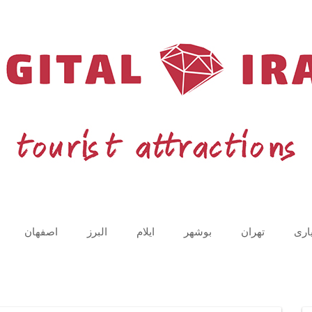
اری
تهران
بوشهر
ایلام
البرز
اصفهان