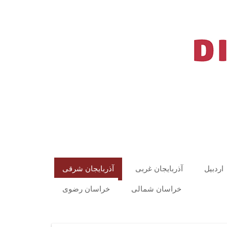
اردبیل
آذربایجان غربی
آذربایجان شرقی
خراسان شمالی
خراسان رضوی