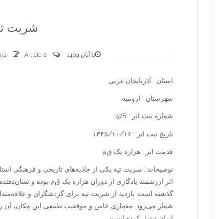
شربت تپ
6 آبان 1404
0 comments
Article
استان : آذربایجان غربی
شهرستان : ارومیه
شماره ثبت اثر : 578
تاریخ ثبت اثر : ۱۳۴۵/۱۰/۱۶
قدمت اثر : هزاره یک ق‌م‌
نوضیحات : شربت تپه یکی از جاذبه‌های تاریخی و فرهنگی استا
اثر ارزشمند یادگاری از دوران هزاره یک ق‌م‌ بوده و نشان‌دهن
گذشته است. بازدید از شربت تپه برای گردشگران و علاقه‌مندان ب
شمار می‌رود. معماری خاص و موقعیت طبیعی این مکان، آن ر
ایران تبدیل کرده است.