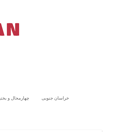
Ski
t
conten
خراسان جنوبی
چهارمحال و بختی