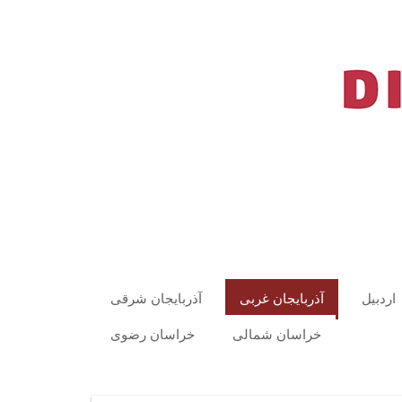
اردبیل
آذربایجان غربی
آذربایجان شرقی
خراسان شمالی
خراسان رضوی