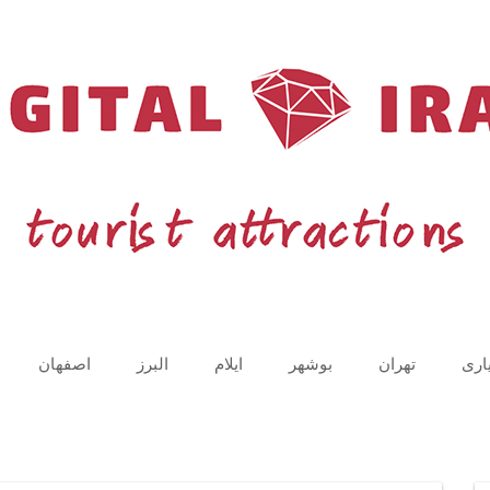
اری
تهران
بوشهر
ایلام
البرز
اصفهان