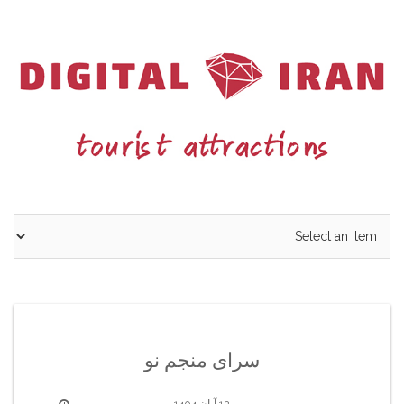
Ski
t
conten
سرای منجم نو
12 آبان 1404