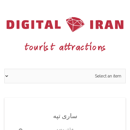
Ski
t
conten
ساری تپه
6 آبان 1404