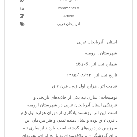
0 comments
Article
آذربایجان غربی
استان : آذربایجان غربی
شهرستان : ارومیه
شماره ثبت اثر : 16376
تاریخ ثبت اثر : ۱۳۸۵/۰۸/۲۴
قدمت اثر : هزاره اول ق‌م ـ قرن ۷ ق
نوضیحات : ساری تپه یکی از جاذبه‌های تاریخی و
فرهنگی استان آذربایجان غربی در شهرستان ارومیه
است. این اثر ارزشمند یادگاری از دوران هزاره اول ق‌م
ـ قرن ۷ ق بوده و نشان‌دهنده تمدن و هنر مردمان این
سرزمین در دوره‌های گذشته است. بازدید از ساری تپه
برای گردشگران و علاقه‌مندان به تاریخ ایران، تجربه‌ای