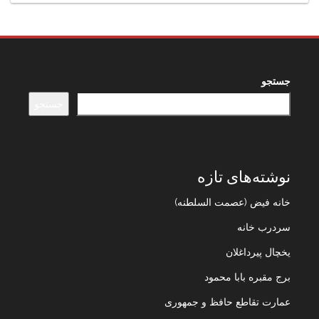
جستجو
جستجو
نوشته‌های تازه
خانه فیض (عصمت السلطنه)
سردرب خانه
یخچال پیرداغلان
برج مقبره بابا محمود
عمارت تقاطع حافظ و جمهوری