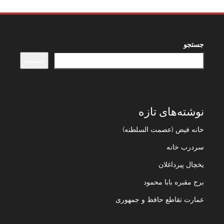
جستجو
جستجو
نوشته‌های تازه
خانه فیض (عصمت السلطنه)
سردرب خانه
یخچال پیرداغلان
برج مقبره بابا محمود
عمارت تقاطع حافظ و جمهوری