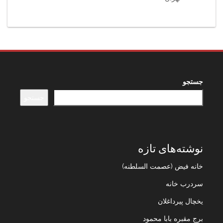
جستجو
جستجو
نوشته‌های تازه
خانه فیض (عصمت السلطنه)
سردرب خانه
یخچال پیرداغلان
برج مقبره بابا محمود