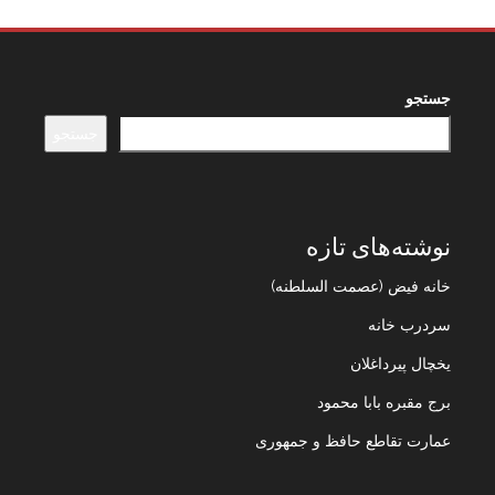
جستجو
جستجو
نوشته‌های تازه
خانه فیض (عصمت السلطنه)
سردرب خانه
یخچال پیرداغلان
برج مقبره بابا محمود
عمارت تقاطع حافظ و جمهوری