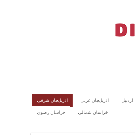
اردبیل
آذربایجان غربی
آذربایجان شرقی
خراسان شمالی
خراسان رضوی