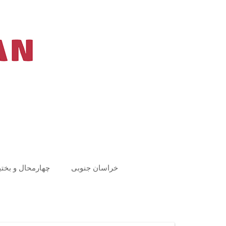
Ski
t
conten
خراسان جنوبی
چهارمحال و بختی