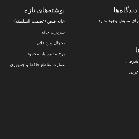
دیدگاه‌ها
نوشته‌های تازه
رای نمایش وجود ندارد.
خانه فیض (عصمت السلطنه)
سردرب خانه
یخچال پیرداغلان
ا
برج مقبره بابا محمود
ن شرقی
عمارت تقاطع حافظ و جمهوری
 غربی