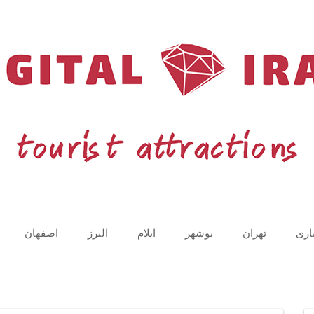
اری
تهران
بوشهر
ایلام
البرز
اصفهان