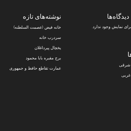
دیدگاه‌ها
نوشته‌های تازه
رای نمایش وجود ندارد.
خانه فیض (عصمت السلطنه)
سردرب خانه
یخچال پیرداغلان
ا
برج مقبره بابا محمود
ن شرقی
عمارت تقاطع حافظ و جمهوری
 غربی