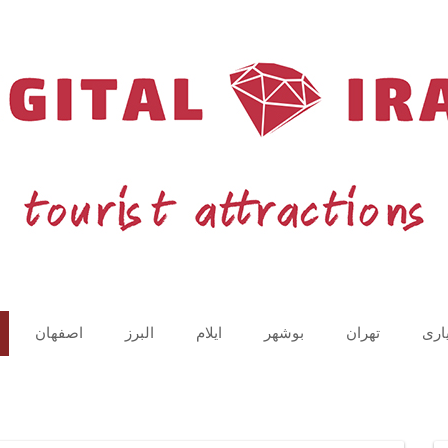
اری
تهران
بوشهر
ایلام
البرز
اصفهان