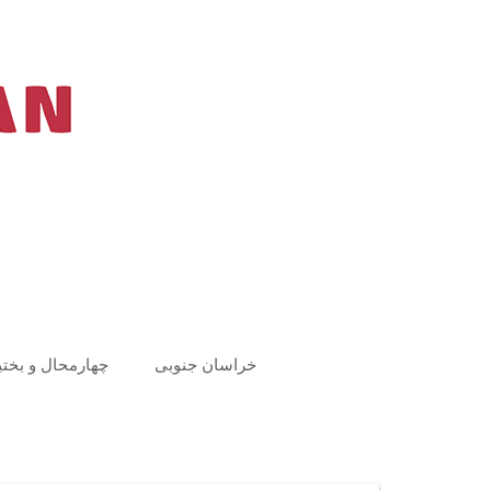
Ski
t
conten
خراسان جنوبی
چهارمحال و بختی