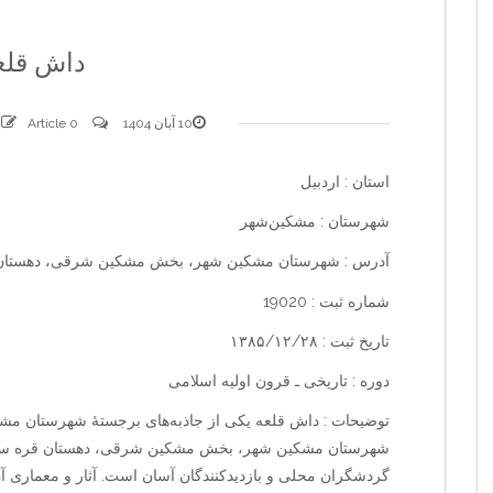
داش قلع
10 آبان 1404
0 comments
Article
استان : اردبیل
شهرستان : مشکین‌شهر
آدرس : شهرستان مشکین شهر، بخش مشکین شرقی، دهستان 
شماره ثبت : 19020
تاریخ ثبت : ۱۳۸۵/۱۲/۲۸
دوره : تاریخی ـ قرون اولیه اسلامی
توضیحات : داش قلعه یکی از جاذبه‌های برجستهٔ شهرستان مشک
شهرستان مشکین شهر، بخش مشکین شرقی، دهستان قره سو، ر
گردشگران محلی و بازدیدکنندگان آسان است. آثار و معماری آن 