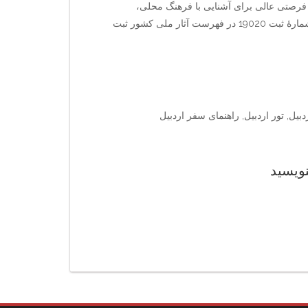
ن فرصتی عالی برای آشنایی با فرهنگ محلی،
عکاسی و پیاده‌روی در فضای تاریخی فراهم می‌کند. این بنا با شمارهٔ ثبت 19020 در فهرست آثار ملی کشور ثبت
یل, تور اردبیل, راهنمای سفر اردبیل
نویسید