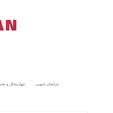
Ski
t
conten
خراسان جنوبی
چهارمحال و بختی