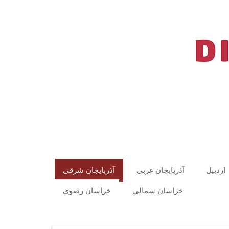
اردبیل
آذربایجان غربی
آذربایجان شرقی
خراسان شمالی
خراسان رضوی