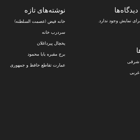
دیدگاه‌ها
نوشته‌های تازه
رای نمایش وجود ندارد.
خانه فیض (عصمت السلطنه)
سردرب خانه
یخچال پیرداغلان
ا
برج مقبره بابا محمود
ن شرقی
عمارت تقاطع حافظ و جمهوری
 غربی