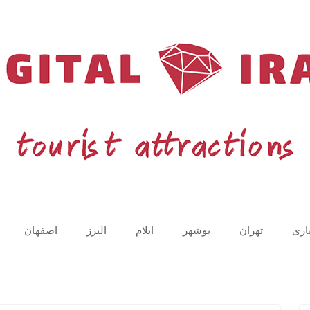
اری
تهران
بوشهر
ایلام
البرز
اصفهان