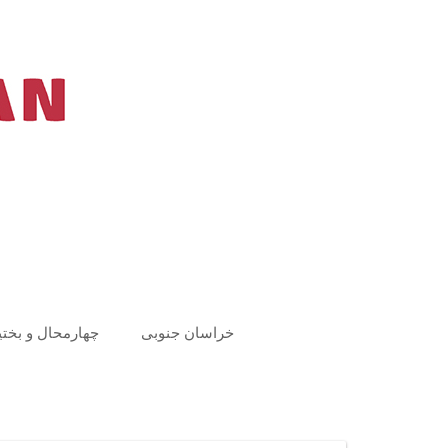
Ski
t
conten
خراسان جنوبی
چهارمحال و بختی