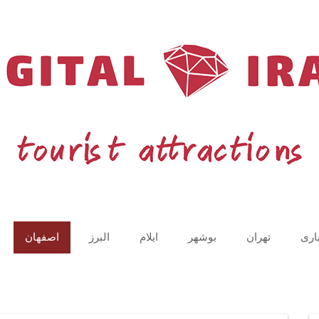
اری
تهران
بوشهر
ایلام
البرز
اصفهان