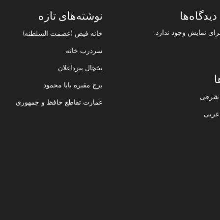
دیدگاه‌ها
نوشته‌های تازه
رای نمایش وجود ندارد.
خانه فیض (عصمت السلطنه)
سردرب خانه
یخچال پیرداغلان
ا
برج مقبره بابا محمود
ن شرقی
عمارت تقاطع حافظ و جمهوری
 غربی