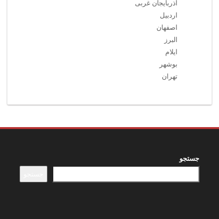
آذربایجان غربی
اردبیل
اصفهان
البرز
ایلام
بوشهر
تهران
جستجو
جستجو