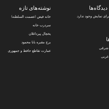
دیدگاه‌ها
نوشته‌های تازه
رای نمایش وجود ندارد.
خانه فیض (عصمت السلطنه)
سردرب خانه
یخچال پیرداغلان
ا
برج مقبره بابا محمود
ن شرقی
عمارت تقاطع حافظ و جمهوری
 غربی