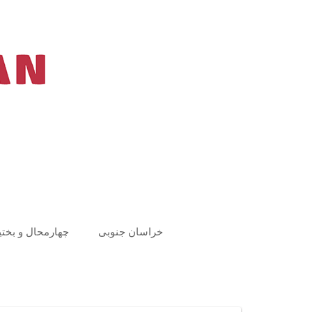
Ski
t
conten
خراسان جنوبی
چهارمحال و بختی