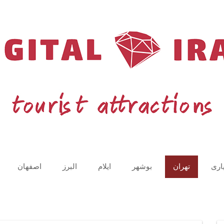
اری
تهران
بوشهر
ایلام
البرز
اصفهان