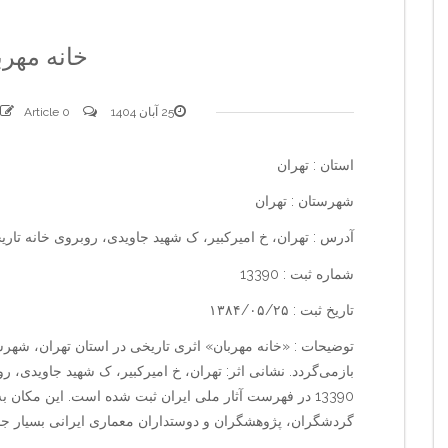
خانه مهرب
25 آبان 1404
0 comments
Article
استان : تهران
شهرستان : تهران
آدرس : تهران، خ امیرکبیر، ک شهید جاویدی، روبروی خانه تاری
شماره ثبت : 13390
تاریخ ثبت : ۱۳۸۴/۰۵/۲۵
توضیحات : «خانه مهربان» اثری تاریخی در استان تهران، شهرست
بازمی‌گردد. نشانی اثر: تهران، خ امیرکبیر، ک شهید جاویدی، روب
13390 در فهرست آثار ملی ایران ثبت شده است. این مکان 
گردشگران، پژوهشگران و دوستداران معماری ایرانی بسیار ج