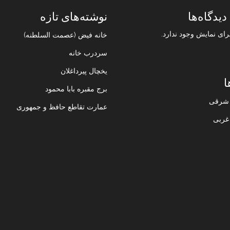
دیدگاه‌ها
نوشته‌های تازه
رای نمایش وجود ندارد.
خانه فیض (عصمت السلطنه)
سردرب خانه
یخچال پیرداغلان
ا
برج مقبره بابا محمود
ن شرقی
عمارت تقاطع حافظ و جمهوری
 غربی