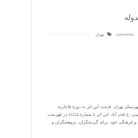
دوله
تهران
ستان تهران. قدمت این اثر به دورهٔ قاجاریه
بازمی‌گردد. نشانی اثر: تهران، دروازه شمیران، خ مصطفی خمینی، خ فخر آباد. این اثر با شمارهٔ 11214 در فهرست
ی و فرهنگی خود، برای گردشگران، پژوهشگران و