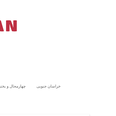
Ski
t
conten
خراسان جنوبی
چهارمحال و بختی