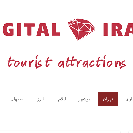
اری
تهران
بوشهر
ایلام
البرز
اصفهان