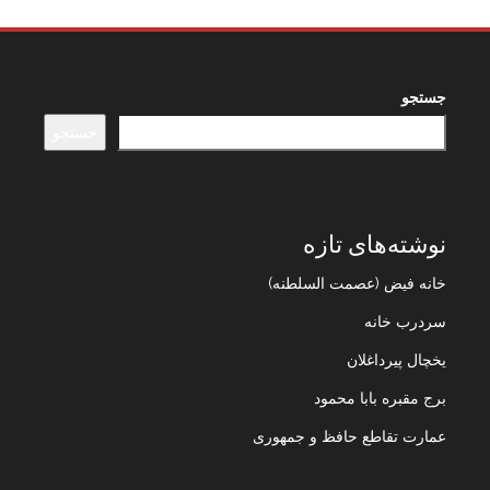
جستجو
جستجو
نوشته‌های تازه
خانه فیض (عصمت السلطنه)
سردرب خانه
یخچال پیرداغلان
برج مقبره بابا محمود
عمارت تقاطع حافظ و جمهوری