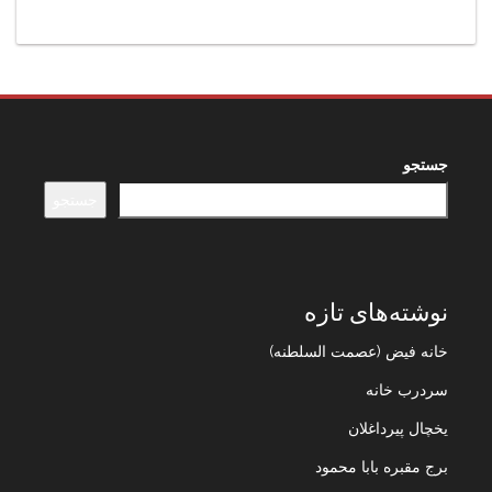
جستجو
جستجو
نوشته‌های تازه
خانه فیض (عصمت السلطنه)
سردرب خانه
یخچال پیرداغلان
برج مقبره بابا محمود