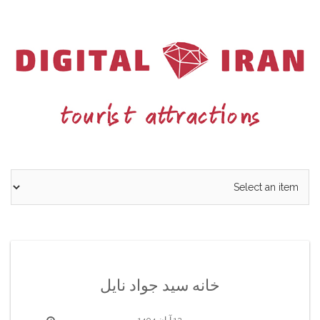
Ski
t
conten
خانه سید جواد نایل
12 آبان 1404