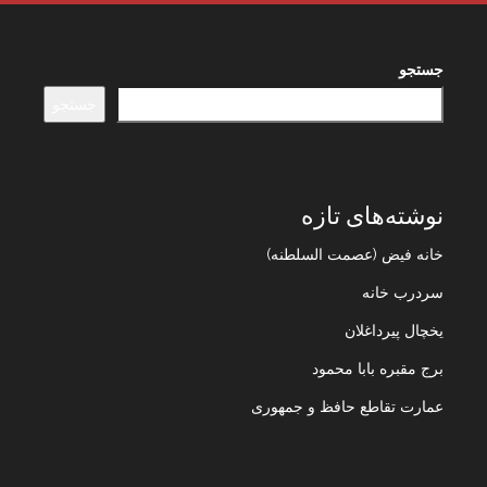
جستجو
جستجو
نوشته‌های تازه
خانه فیض (عصمت السلطنه)
سردرب خانه
یخچال پیرداغلان
برج مقبره بابا محمود
عمارت تقاطع حافظ و جمهوری