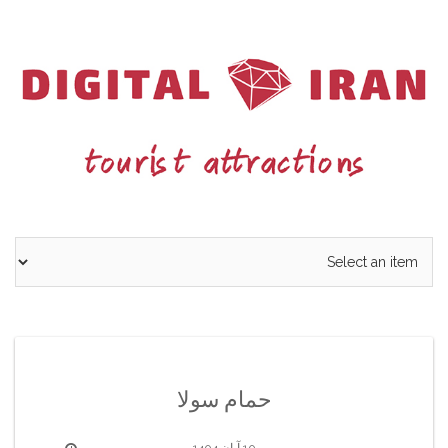
Ski
t
conten
حمام سولا
10 آبان 1404