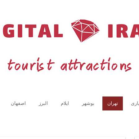
اری
تهران
بوشهر
ایلام
البرز
اصفهان