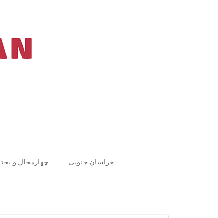
Ski
t
conten
خراسان جنوبی
چهارمحال و بختی