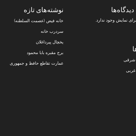
دیدگاه‌ها
نوشته‌های تازه
رای نمایش وجود ندارد.
خانه فیض (عصمت السلطنه)
سردرب خانه
یخچال پیرداغلان
ا
برج مقبره بابا محمود
ن شرقی
عمارت تقاطع حافظ و جمهوری
 غربی