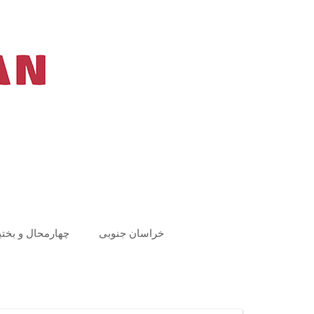
Ski
t
conten
خراسان جنوبی
چهارمحال و بختی