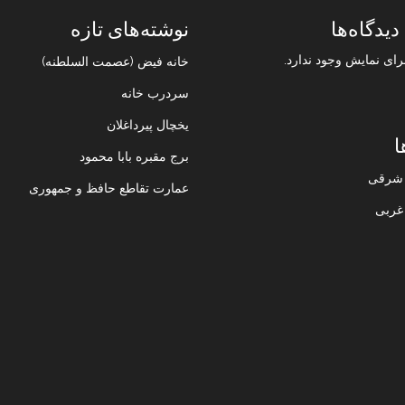
دیدگاه‌ها
نوشته‌های تازه
رای نمایش وجود ندارد.
خانه فیض (عصمت السلطنه)
سردرب خانه
یخچال پیرداغلان
ا
برج مقبره بابا محمود
ن شرقی
عمارت تقاطع حافظ و جمهوری
 غربی