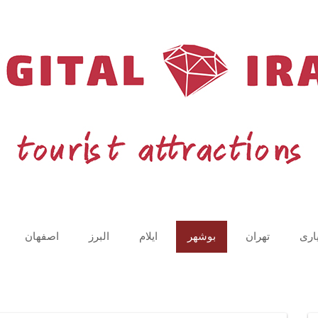
اری
تهران
بوشهر
ایلام
البرز
اصفهان