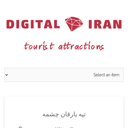
Ski
t
conten
تپه یارقان چشمه
29 مهر 1404