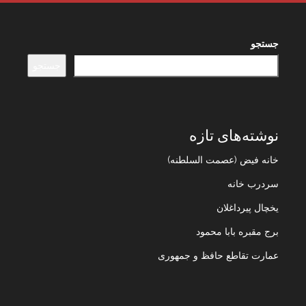
جستجو
جستجو
نوشته‌های تازه
خانه فیض (عصمت السلطنه)
سردرب خانه
یخچال پیرداغلان
برج مقبره بابا محمود
عمارت تقاطع حافظ و جمهوری