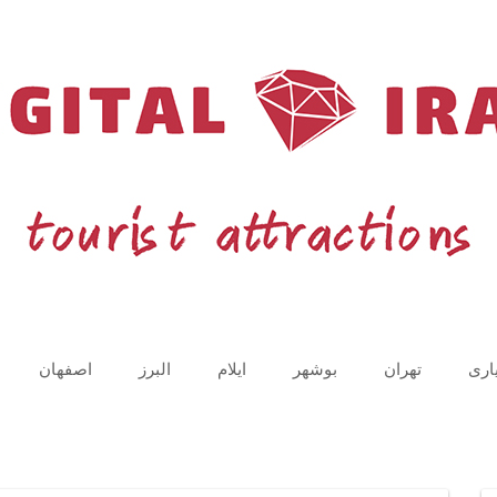
اری
تهران
بوشهر
ایلام
البرز
اصفهان