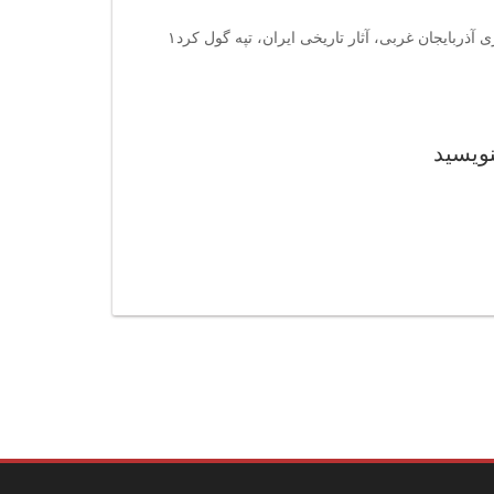
کلمات کلیدی : تپه گول کرد۱، جاذبه‌های تاریخی نقده، گردشگری آذربایجان غربی، آثار تاریخی ایران، تپه گول کرد۱
نویسید