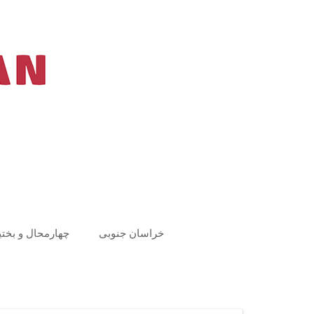
Ski
t
conten
خراسان جنوبی
چهارمحال و بختی