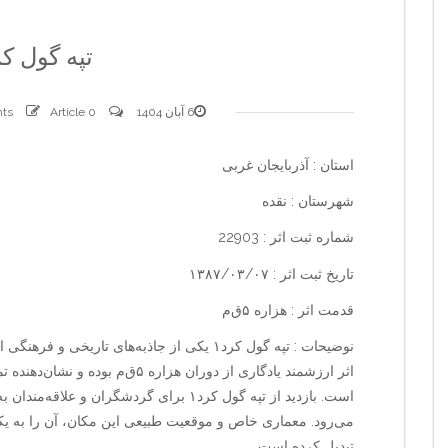
تپه گول کر
6 آبان 1404
0 comments
Article
استان : آذربایجان غربی
شهرستان : نقده
شماره ثبت اثر : 22903
تاریخ ثبت اثر : ۱۳۸۷/۰۳/۰۷
قدمت اثر : هزاره ۵ق‌م‌
نوضیحات : تپه گول کرد۱ یکی از جاذبه‌های تاری
اثر ارزشمند یادگاری از دوران هزاره
است. بازدید از تپه گول کرد۱ برای گردشگران و
می‌رود. معماری خاص و موقعیت طبیعی این مکان، آن را به ی
تبدیل کرده است.