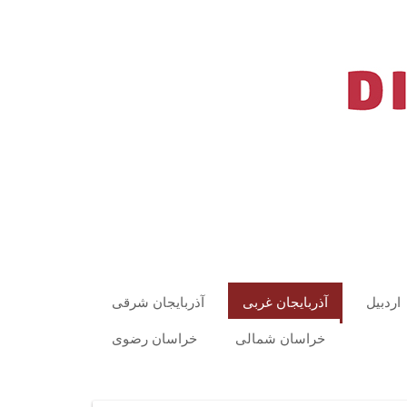
اردبیل
آذربایجان غربی
آذربایجان شرقی
خراسان شمالی
خراسان رضوی