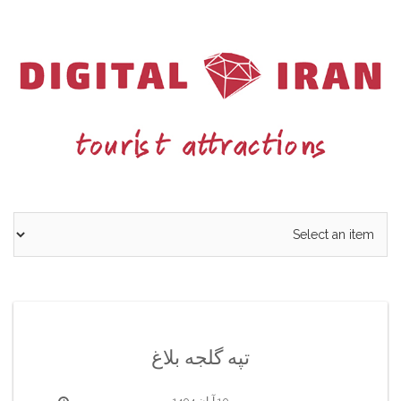
Ski
t
conten
تپه گلجه بلاغ
10 آبان 1404