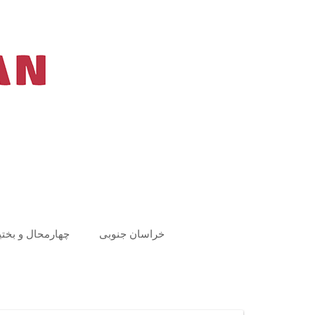
Ski
t
conten
خراسان جنوبی
چهارمحال و بختی