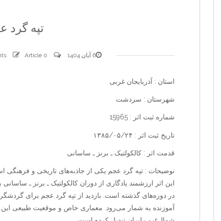
تپه گرد ع
6 آبان 1404
0 comments
Article
استان : آذربایجان غربی
شهرستان : سردشت
شماره ثبت اثر : 15965
تاریخ ثبت اثر : ۱۳۸۵/۰۵/۲۴
قدمت اثر : کالکولتیک ـ برنز ـ ساسانی
نوضیحات : تپه گرد عجم یکی از جاذبه‌های تاریخی و فرهنگی
این اثر ارزشمند یادگاری از دوران کالکولتیک ـ برنز ـ ساسانی
در دوره‌های گذشته است. بازدید از تپه گرد عجم برای گردشگران و
آموزنده به شمار می‌رود. معماری خاص و موقعیت طبیعی این 
شمال‌غرب ایران تبدیل کرده است.