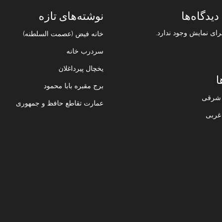
دیدگاه‌ها
نوشته‌های تازه
رای نمایش وجود ندارد.
خانه فیض (عصمت السلطنه)
سردرب خانه
یخچال پیرداغلان
ا
برج مقبره بابا محمود
ن شرقی
عمارت تقاطع حافظ و جمهوری
 غربی