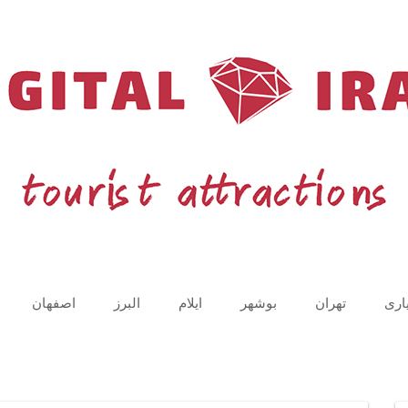
اری
تهران
بوشهر
ایلام
البرز
اصفهان