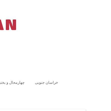
Ski
t
conten
خراسان جنوبی
چهارمحال و بختی