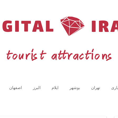
اری
تهران
بوشهر
ایلام
البرز
اصفهان