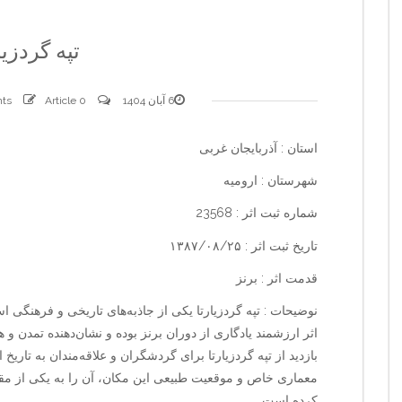
تپه گردزیا
6 آبان 1404
0 comments
Article
استان : آذربایجان غربی
شهرستان : ارومیه
شماره ثبت اثر : 23568
تاریخ ثبت اثر : ۱۳۸۷/۰۸/۲۵
قدمت اثر : برنز
نوضیحات : تپه گردزیارتا یکی از جاذبه‌های تاریخی و فرهنگی 
اثر ارزشمند یادگاری از دوران برنز بوده و نشان‌دهنده تمدن 
بازدید از تپه گردزیارتا برای گردشگران و علاقه‌مندان به تاریخ ا
معماری خاص و موقعیت طبیعی این مکان، آن را به یکی از مق
کرده است.