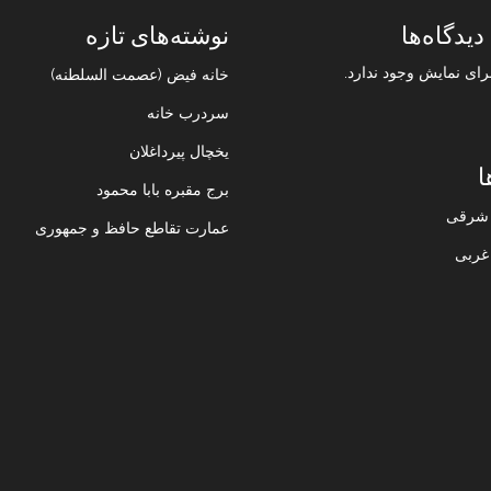
دیدگاه‌ها
نوشته‌های تازه
رای نمایش وجود ندارد.
خانه فیض (عصمت السلطنه)
سردرب خانه
یخچال پیرداغلان
ا
برج مقبره بابا محمود
ن شرقی
عمارت تقاطع حافظ و جمهوری
 غربی