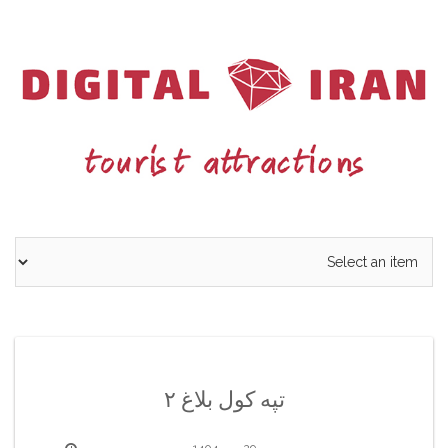
Ski
t
conten
تپه کول بلاغ ۲
29 مهر 1404