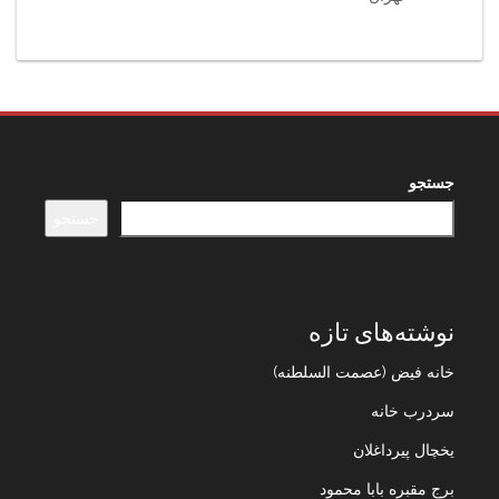
جستجو
جستجو
نوشته‌های تازه
خانه فیض (عصمت السلطنه)
سردرب خانه
یخچال پیرداغلان
برج مقبره بابا محمود