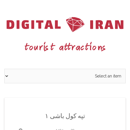
Ski
t
conten
تپه کول باشی ۱
29 مهر 1404