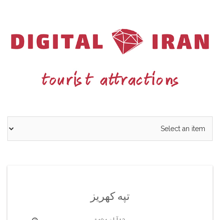
Ski
t
conten
تپه کهریز
12 آبان 1404