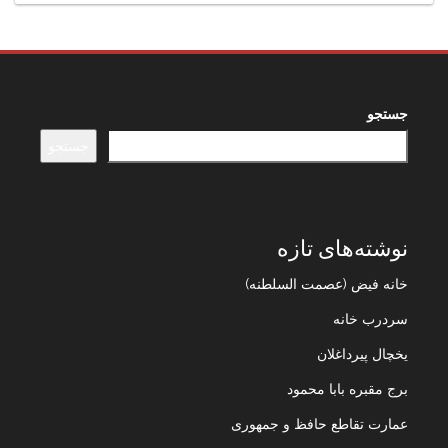
جستجو
جستجو
نوشته‌های تازه
خانه فیض (عصمت السلطنه)
سردرب خانه
یخچال پیرداغلان
برج مقبره بابا محمود
عمارت تقاطع حافظ و جمهوری