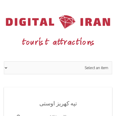
Ski
t
conten
تپه کهریز اوستی
29 مهر 1404