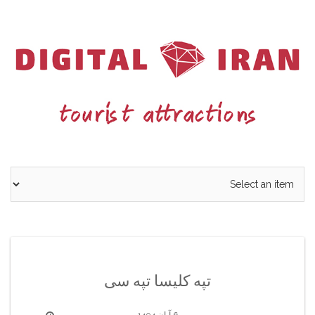
Ski
t
conten
تپه کلیسا تپه سی
6 آبان 1404