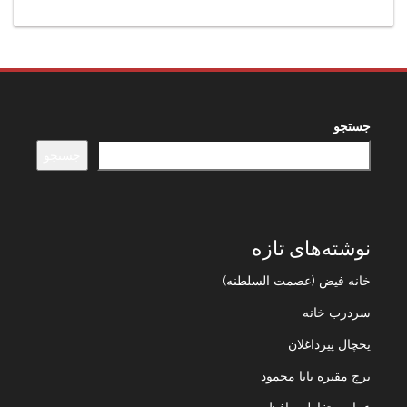
جستجو
جستجو
نوشته‌های تازه
خانه فیض (عصمت السلطنه)
سردرب خانه
یخچال پیرداغلان
برج مقبره بابا محمود