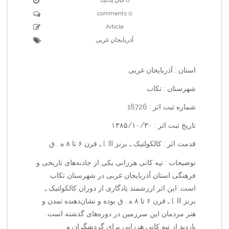
0 comments
Article
آذربایجان غربی
استان : آذربایجان غربی
شهرستان : تکاب
شماره ثبت اثر : 16726
تاریخ ثبت اثر : ۱۳۸۵/۱۰/۳۰
قدمت اثر : کالکولتیک ـ برنز I, III ـ قرن ۶ تا ۸ ه . ق
نوضیحات : تپه کانی هرزانی یکی از جاذبه‌های تاریخی و
فرهنگی استان آذربایجان غربی در شهرستان تکاب
است. این اثر ارزشمند یادگاری از دوران کالکولتیک ـ
برنز I, III ـ قرن ۶ تا ۸ ه . ق بوده و نشان‌دهنده تمدن و
هنر مردمان این سرزمین در دوره‌های گذشته است.
بازدید از تپه کانی هرزانی برای گردشگران و