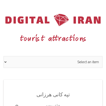
Ski
t
conten
تپه کانی هرزانی
6 آبان 1404