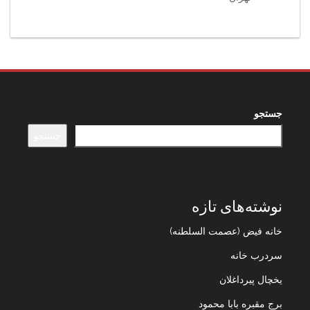
جستجو
جستجو
نوشته‌های تازه
خانه فیض (عصمت السلطنه)
سردرب خانه
یخچال پیرداغلان
برج مقبره بابا محمود