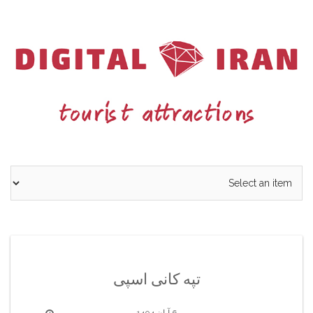
Ski
t
conten
تپه کانی اسپی
6 آبان 1404