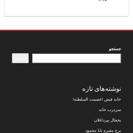
جستجو
جستجو
نوشته‌های تازه
خانه فیض (عصمت السلطنه)
سردرب خانه
یخچال پیرداغلان
برج مقبره بابا محمود