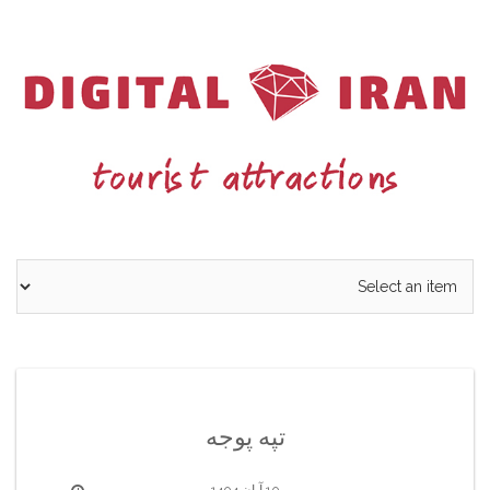
Ski
t
conten
تپه پوجه
10 آبان 1404