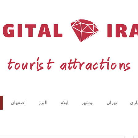
اری
تهران
بوشهر
ایلام
البرز
اصفهان