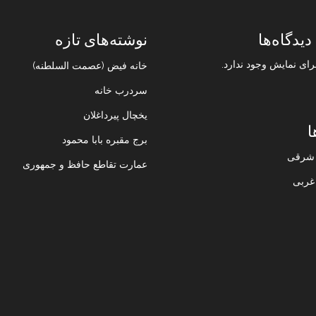
دیدگاه‌ها
نوشته‌های تازه
رای نمایش وجود ندارد.
خانه فیض (عصمت السلطنه)
سردرب خانه
یخچال پیرداغلان
ا
برج مقبره بابا محمود
ن شرقی
عمارت تقاطع حافظ و جمهوری
 غربی