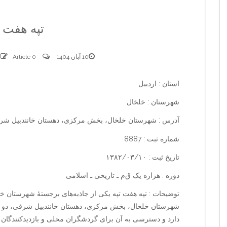
تپه هفت ت
10 آبان 1404
0 comments
Article
استان : اردبیل
شهرستان : خلخال
آدرس : شهرستان خلخال، بخش مرکزی، دهستان خانندبیل شر
شماره ثبت : 8887
تاریخ ثبت : ۱۳۸۲/۰۳/۱۰
دوره : هزاره یک ق‌م‌ ـ تاریخی ـ اسلامی
توضیحات : تپه هفت تپه یکی از جاذبه‌های برجستهٔ شهرستان خ
شهرستان خلخال، بخش مرکزی، دهستان خانندبیل شرقی، دو ک
دارد و دسترسی به آن برای گردشگران محلی و بازدیدکنندگان آ