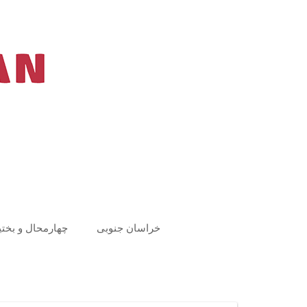
Ski
t
conten
خراسان جنوبی
چهارمحال و بختی