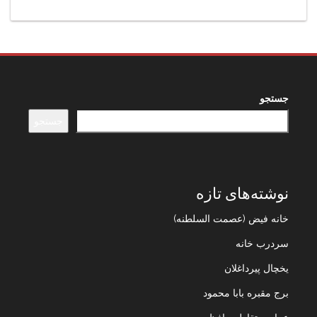
جستجو
جستجو
نوشته‌های تازه
خانه فیض (عصمت السلطنه)
سردرب خانه
یخچال پیرداغلان
برج مقبره بابا محمود