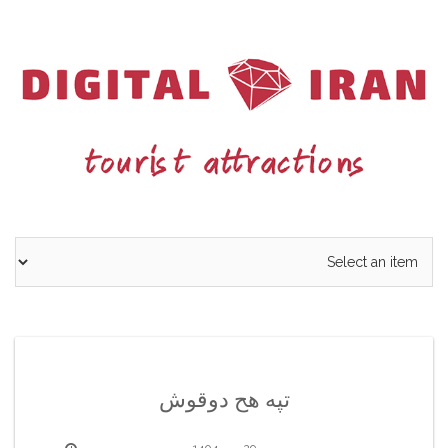
Ski
t
conten
تپه هح دوقوش
29 مهر 1404