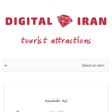
Ski
t
conten
تپه نقشینه
6 آبان 1404