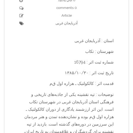
0 comments
Article
آذربایجان غربی
استان : آذربایجان غربی
شهرستان : تکاب
شماره ثبت اثر : 16794
تاریخ ثبت اثر : ۱۳۸۵/۱۰/۳۰
قدمت اثر : کالکولتیک ـ هزاره اول ق‌م‌
نوضیحات : تپه نقشینه یکی از جاذبه‌های تاریخی و
فرهنگی استان آذربایجان غربی در شهرستان تکاب
است. این اثر ارزشمند یادگاری از دوران کالکولتیک ـ
هزاره اول ق‌م‌ بوده و نشان‌دهنده تمدن و هنر مردمان
این سرزمین در دوره‌های گذشته است. بازدید از تپه
نقشینه برای گردشگران و علاقه‌مندان به تاریخ ایران،