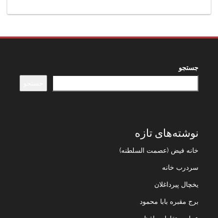
جستجو
جستجو
نوشته‌های تازه
خانه فیض (عصمت السلطنه)
سردرب خانه
یخچال پیرداغلان
برج مقبره بابا محمود