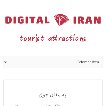
Ski
t
conten
تپه مغان جوق
6 آبان 1404