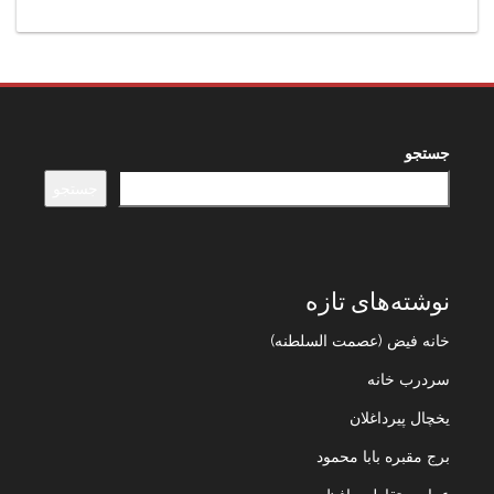
جستجو
جستجو
نوشته‌های تازه
خانه فیض (عصمت السلطنه)
سردرب خانه
یخچال پیرداغلان
برج مقبره بابا محمود