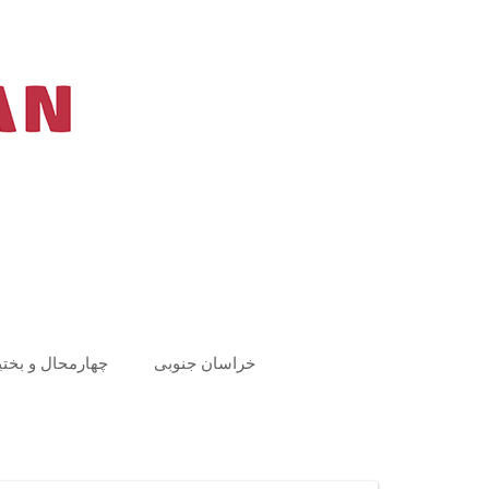
Ski
t
conten
خراسان جنوبی
چهارمحال و بختی