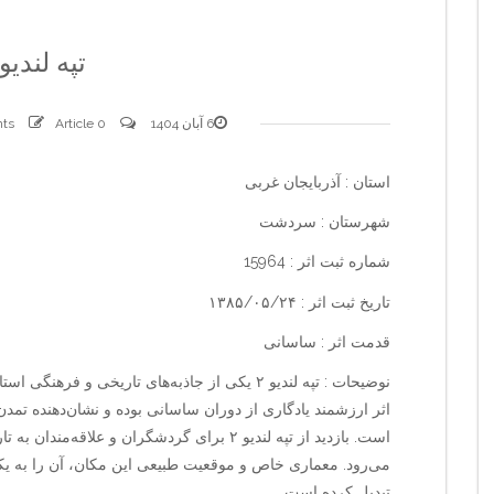
تپه لندیو ۲
6 آبان 1404
0 comments
Article
استان : آذربایجان غربی
شهرستان : سردشت
شماره ثبت اثر : 15964
تاریخ ثبت اثر : ۱۳۸۵/۰۵/۲۴
قدمت اثر : ساسانی
نوضیحات : تپه لندیو ۲ یکی از جاذبه‌های تاریخی
اثر ارزشمند یادگاری از دوران ساسانی بوده و نشان‌دهنده تمد
است. بازدید از تپه لندیو ۲ برای گردشگران و علاق
می‌رود. معماری خاص و موقعیت طبیعی این مکان، آن را به ی
تبدیل کرده است.