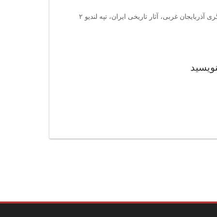
کلمات کلیدی : تپه لندیو ۲، جاذبه‌های تاریخی سردشت، گردشگری آذربایجان غربی، آثار تاریخی ایران، تپه لندیو ۲
نویسید