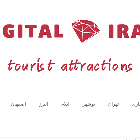
اری
تهران
بوشهر
ایلام
البرز
اصفهان