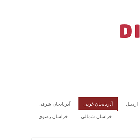
اردبیل
آذربایجان غربی
آذربایجان شرقی
خراسان شمالی
خراسان رضوی