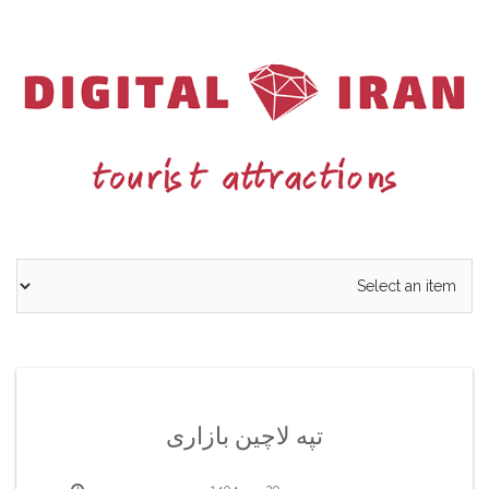
Ski
t
conten
تپه لاچین بازاری
29 مهر 1404