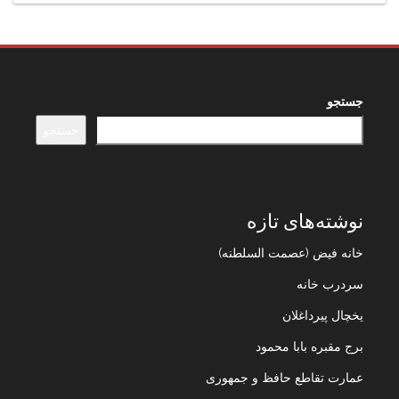
جستجو
جستجو
نوشته‌های تازه
خانه فیض (عصمت السلطنه)
سردرب خانه
یخچال پیرداغلان
برج مقبره بابا محمود
عمارت تقاطع حافظ و جمهوری