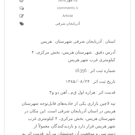
0 comments
Article
آذربایجان شرقی
استان : آذربایجان شرقی شهرستان : هریس
آدرس دقیق : شهرستان هریس، بخش مرکزی، ۴
کیلومتری غرب شهر هریس
شماره ثبت اثر : 16356
تاریخ ثبت اثر : ۱۳۸۵/۰۸/۲۴
قدمت اثر : هزاره اول ق‌م‌ ـ آهن دو و۳
تپه لاچین بازاری یکی از جاذبه‌های قابل‌توجه شهرستان
هریس در استان آذربایجان شرقی است. این مکان در
شهرستان هریس، بخش مرکزی، ۴ کیلومتری غرب
شهر هریس قرار دارد و بازدیدکنندگان معمولاً از
دسترسی و موقعیت آن خوششان می‌آید. قدمت اثر به