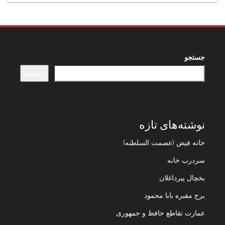
جستجو
جستجو
نوشته‌های تازه
خانه فیض (عصمت السلطنه)
سردرب خانه
یخچال پیرداغلان
برج مقبره بابا محمود
عمارت تقاطع حافظ و جمهوری