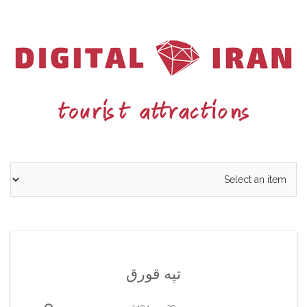
Ski
t
conten
تپه قورق
29 مهر 1404