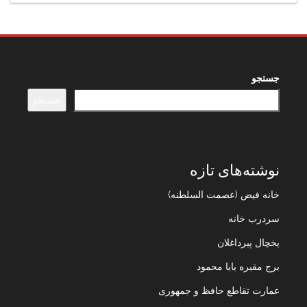
جستجو
جستجو
نوشته‌های تازه
خانه فیض (عصمت السلطنه)
سردرب خانه
یخچال پیرداغلان
برج مقبره بابا محمود
عمارت تقاطع حافظ و جمهوری