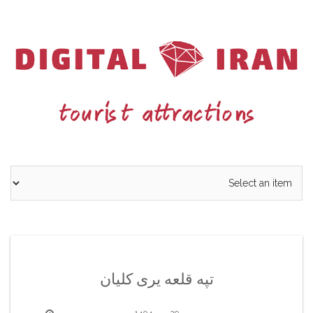
Ski
t
conten
تپه قلعه یری کلیان
29 مهر 1404