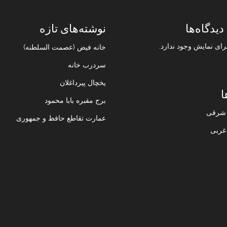
دیدگاه‌ها
نوشته‌های تازه
رای نمایش وجود ندارد.
خانه فیض (عصمت السلطنه)
سردرب خانه
یخچال پیرداغلان
ا
برج مقبره بابا محمود
ن شرقی
عمارت تقاطع حافظ و جمهوری
 غربی