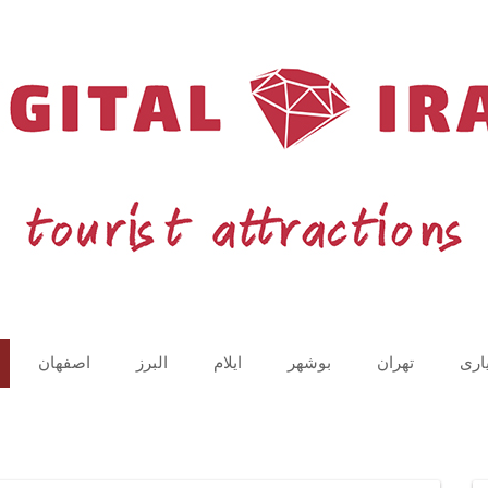
اری
تهران
بوشهر
ایلام
البرز
اصفهان