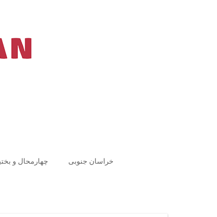
Ski
t
conten
خراسان جنوبی
چهارمحال و بختی