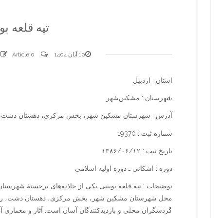
تپه قلعه بو
10 آبان 1404
0 comments
Article
استان : اردبیل
شهرستان : مشکین‌شهر
آدرس : شهرستان مشکین شهر، بخش مرکزی، دهستان دشت، 
شماره ثبت : 19370
تاریخ ثبت : ۱۳۸۶/۰۶/۱۲
دوره : اشکانی ـ دوره اولیه اسلامی
توضیحات : تپه قلعه بویینی یکی از جاذبه‌های برجستهٔ شهرستا
محل شهرستان مشکین شهر، بخش مرکزی، دهستان دشت، روست
گردشگران محلی و بازدیدکنندگان آسان است. آثار و معماری آن 