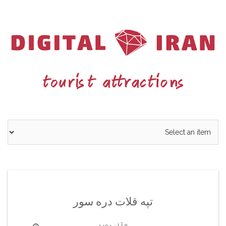
Ski
t
conten
تپه قلات دره سور
6 آبان 1404