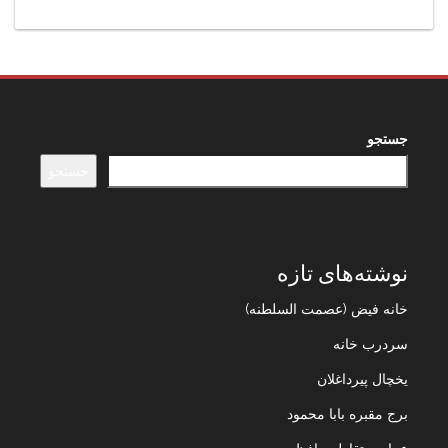
جستجو
جستجو
نوشته‌های تازه
خانه فیض (عصمت السلطنه)
سردرب خانه
یخچال پیرداغلان
برج مقبره بابا محمود