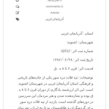
0 comments
Article
آذربایجان غربی
استان : آذربایجان غربی
شهرستان : اشنویه
شماره ثبت اثر : 19612
تاریخ ثبت اثر : ۱۳۸۶/۰۶/۲۸
قدمت اثر : قرن ۶ تا ۸ ه . ق
نوضیحات : تپه قلات دره سور یکی از جاذبه‌های تاریخی
و فرهنگی استان آذربایجان غربی در شهرستان اشنویه
است. این اثر ارزشمند یادگاری از دوران قرن ۶ تا ۸ ه .
ق بوده و نشان‌دهنده تمدن و هنر مردمان این سرزمین
در دوره‌های گذشته است. بازدید از تپه قلات دره سور
برای گردشگران و علاقه‌مندان به تاریخ ایران، تجربه‌ای