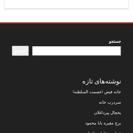
جستجو
جستجو
نوشته‌های تازه
خانه فیض (عصمت السلطنه)
سردرب خانه
یخچال پیرداغلان
برج مقبره بابا محمود