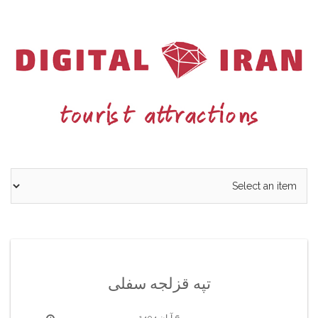
Ski
t
conten
تپه قزلجه سفلی
6 آبان 1404