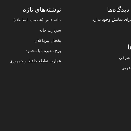
دیدگاه‌ها
نوشته‌های تازه
رای نمایش وجود ندارد.
خانه فیض (عصمت السلطنه)
سردرب خانه
یخچال پیرداغلان
ا
برج مقبره بابا محمود
ن شرقی
عمارت تقاطع حافظ و جمهوری
 غربی