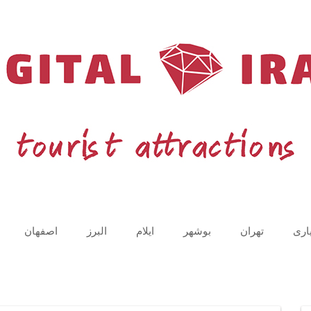
اری
تهران
بوشهر
ایلام
البرز
اصفهان