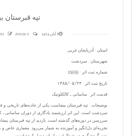
تپه قبرستان 
6 آبان 1404
0 comments
Article
استان : آذربایجان غربی
شهرستان : سردشت
شماره ثبت اثر : 15959
تاریخ ثبت اثر : ۱۳۸۵/۰۵/۲۴
قدمت اثر : ساسانی ـ کالکلوتیک
نوضیحات : تپه قبرستان بیشاسب یکی از جاذبه‌های تاریخی و ف
سردشت است. این اثر ارزشمند یادگاری از دوران ساسانی ـ کال
سرزمین در دوره‌های گذشته است. بازدید از تپه قبرستان بیشاس
تجربه‌ای دل‌انگیز و آموزنده به شمار می‌رود. معماری خاص و 
مهم گردشگری در شمال‌غرب ایران تبدیل کرده است.