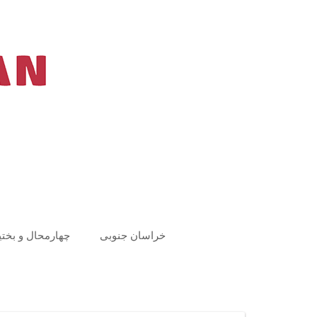
Ski
t
conten
خراسان جنوبی
چهارمحال و بختی