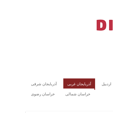
اردبیل
آذربایجان غربی
آذربایجان شرقی
خراسان شمالی
خراسان رضوی