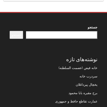
جستجو
جستجو
نوشته‌های تازه
خانه فیض (عصمت السلطنه)
سردرب خانه
یخچال پیرداغلان
برج مقبره بابا محمود
عمارت تقاطع حافظ و جمهوری