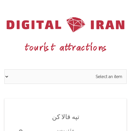
Ski
t
conten
تپه قالا کن
6 آبان 1404