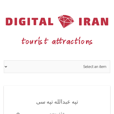
Ski
t
conten
تپه عبدالله تپه سی
6 آبان 1404