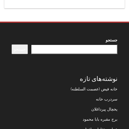
جستجو
جستجو
نوشته‌های تازه
خانه فیض (عصمت السلطنه)
سردرب خانه
یخچال پیرداغلان
برج مقبره بابا محمود