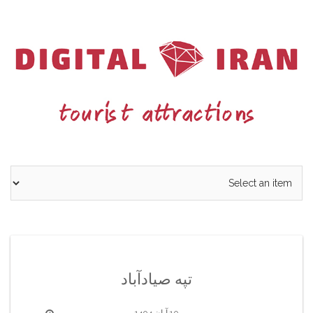
Ski
t
conten
تپه صیاد‌آباد
10 آبان 1404