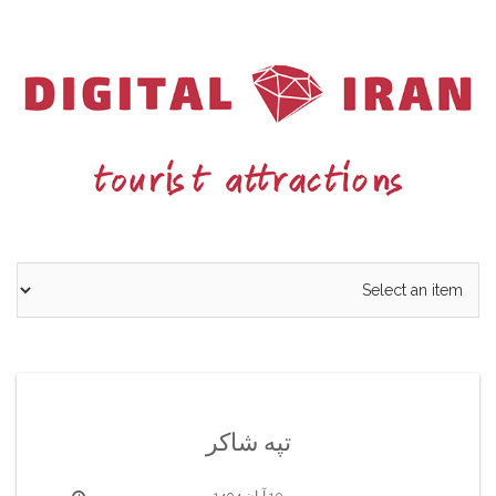
Ski
t
conten
تپه شاکر
10 آبان 1404