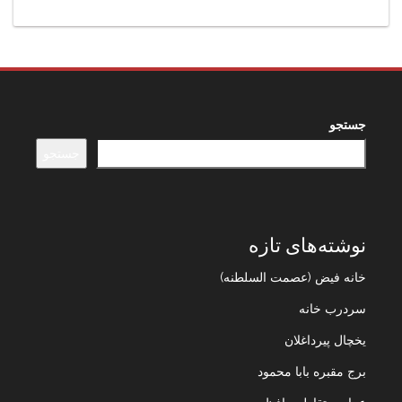
جستجو
جستجو
نوشته‌های تازه
خانه فیض (عصمت السلطنه)
سردرب خانه
یخچال پیرداغلان
برج مقبره بابا محمود