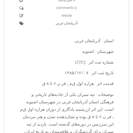
0 comments
Article
آذربایجان غربی
استان : آذربایجان غربی
شهرستان : اشنویه
شماره ثبت اثر : 17723
تاریخ ثبت اثر : ۱۳۸۵/۱۲/۰۷
قدمت اثر : هزاره اول ق‌م‌ ـ قر ن ۶ تا ۸ ق
نوضیحات : تپه سیران یکی از جاذبه‌های تاریخی و
فرهنگی استان آذربایجان غربی در شهرستان اشنویه
است. این اثر ارزشمند یادگاری از دوران هزاره اول ق‌م‌
ـ قر ن ۶ تا ۸ ق بوده و نشان‌دهنده تمدن و هنر مردمان
این سرزمین در دوره‌های گذشته است. بازدید از تپه
سیران برای گردشگران و علاقه‌مندان به تاریخ ایران،