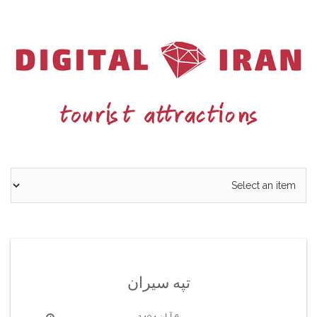
Ski
t
conten
تپه سیران
6 آبان 1404